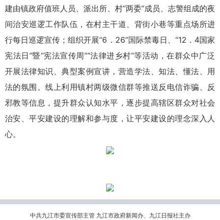
建由镇政府值班人员、派出所、村“两委”成员、志警组成的夜
间治安巡逻工作队伍，在村主干道、背街小巷等重点场所进
行每日巡逻宣传；组织开展“6．26”国际禁毒日、“12．4国家
宪法日”暨“宪法宣传周”“法律进乡村”等活动，在群众中广泛
开展法律知识、典型案例宣讲，营造学法、知法、懂法、用
法的氛围。线上利用镇村两级微信群等推送反电信诈骗、反
邪教等信息，提升群众认知水平，逐步提高辖区群众对社会
治安、平安建设的理解和参与度，让平安建设的理念深入人
心。
中共九江市委宣传部主管 九江市政府新闻办、九江日报社主办