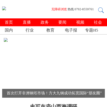
无障碍浏览
热线 0792-8559761
首页
直播
政务
要闻
视频
社会
国内
行业
教育
电子报
专题H5
首次打开非洲钢坯市场！方大九钢成功拓宽国际“朋友圈”
史可在庐山西海调研