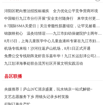
浔阳区靶向整治招投标顽疾 全力优化公平竞争营商环境
中国银行九江市分行开展“安全支付随身行 来华支付更安心”跨境金融安全宣传活动 织密跨境金融“防护网”
8·7国际SMA关爱日｜关注脊髓性肌萎缩症，让罕见被看见、让新生被守护
​锦旗映初心 温灸结情谊——九江市妇幼保健院护士两年匠心调理获患者暖心致谢
8月15日，上海儿童医学中心儿童血液科专家在九江市妇幼保健院坐诊
机场专线来啦！沙河往返庐山机场，8月1日正式开通
免费公交专线助阵龙虾音乐嘉年华！九江长运彭泽公司2天“摆渡”600余人次嗨翻夏夜
九江彭泽海事处联合流芳社区开展文明实践活动
县区联播
央媒推荐丨庐山26℃清凉盛夏，玩水纳凉一站式解锁~
文艺志愿服务下乡 用镜头记录乡村笑脸
赶制订单生产忙