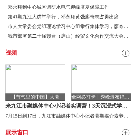
邓永翔到中心城区调研水电气迎峰度夏保障工作
第41期九江大讲堂举行，邓永翔黄强廖奇志占勇出席
市人大常委会党组理论学习中心组举行集体学习，廖奇志主持并讲话
我市部署第二十届赣台（庐山）经贸文化合作交流大会筹备工作
视频
【节气里的中国】大暑
全网必打卡！秀峰瀑布绝美实拍。这个暑假，赶紧来吧，奔赴李白诗里的银河飞瀑，亲眼见到才知道有多震撼！
来九江市融媒体中心小记者实训营！3天沉浸式学习，登台当主播、学写作练表达！
7月15日到17日，九江市融媒体中心小记者暑期媒介素养实战营开始报名啦
展示窗口