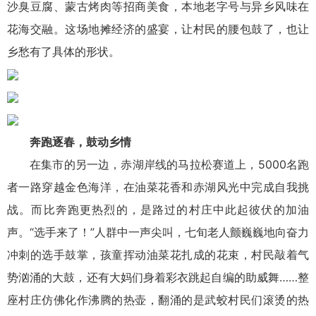
沙臭豆腐、蒙古烤肉等招商美食，本地老字号与异乡风味在
花海交融。这场地摊经济的盛宴，让村民的腰包鼓了，也让
乡愁有了具体的形状。
奔跑逐春，鼓动乡情
在集市的另一边，赤湖岸线的马拉松赛道上，5000名跑
者一路穿越金色海洋，在油菜花香和赤湖风光中完成自我挑
战。而比奔跑更热烈的，是路过的村庄中此起彼伏的加油
声。“选手来了！”人群中一声尖叫，七旬老人颤巍巍地向奋力
冲刺的选手鼓掌，孩童挥动油菜花扎成的花束，村民敲着气
势汹涌的大鼓，还有大妈们身着彩衣跳起自编的助威舞……整
座村庄仿佛化作沸腾的热壶，翻涌的是武蛟村民们滚烫的热