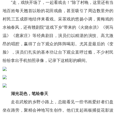
“走，戏快开场了，一起看戏去！”除了村晚，这里还有当
地百姓每天翘首以盼的花田戏曲，甚至吸引了周边数里外的
村民三五成群地结伴来看戏。采茶戏的悠扬小调，黄梅戏的
水袖春风，还有赣剧院“送戏下乡”带来的《火烧余洪》《弼马
温》《扈家庄》等经典剧目，演员们以精湛的演技、高亢激
昂的唱腔，赢得了台下观众的阵阵喝彩。尤其是最后的《变
脸》，演员们扎实的基本功让台下观众直呼过瘾，不少村民
纷纷拿出手机拍照录像，记录下这精彩的瞬间。
湖光花色，笔绘春天
走在武蛟的乡野小路上，总能看见一些书画爱好者们盘
坐在路旁，聚精会神地写生创作。他们支起画板捕捉花影波