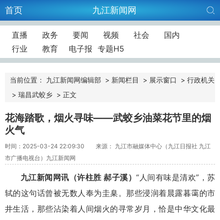
首页
九江新闻网
直播
政务
要闻
视频
社会
国内
行业
教育
电子报
专题H5
当前位置：
九江新闻网编辑部
>
新闻栏目
>
展示窗口
>
行政机关
>
瑞昌武蛟乡
>
正文
花海踏歌，烟火寻味——武蛟乡油菜花节里的烟
火气
时间：2025-03-24 22:09:30
来源： 九江市融媒体中心（九江日报社 九江
市广播电视台）九江新闻网
九江新闻网讯（许柱胜 郝子溪）
“人间有味是清欢”，苏
轼的这句话曾被无数人奉为圭臬。那些浸润着晨露暮霭的市
井生活，那些沾染着人间烟火的寻常岁月，恰是中华文化最