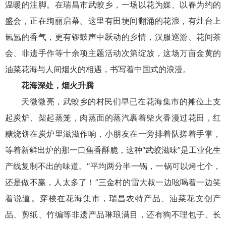
温暖的注脚。在瑞昌市武蛟乡，一场以花为媒、以春为约的
盛会，正在绚丽启幕。这里有田埂间翻涌的花浪，有灶台上
氤氲的香气，更有锣鼓声中跃动的乡情，汉服巡游、花间茶
会、非遗手作等十余项主题活动次第绽放，这场万亩金黄的
油菜花海与人间烟火的相遇，书写着中国式的浪漫。
花海深处，烟火升腾
天微微亮，武蛟乡的村民们早已在花海集市的摊位上支
起炭炉、架起蒸笼，肉蒸面的蒸汽裹着柴火香漫过花田，红
糖烧饼在炭炉里滋滋作响，小朋友在一旁排着队搓着手掌，
等着新鲜出炉的那一口焦香酥脆，这种“武蛟滋味”是工业化生
产线复制不出的味道。“平均两分半一锅，一锅可以烤七个，
还是做不赢，人太多了！”三金村的雷大叔一边吆喝着一边笑
着说道。穿梭在花海集市，瑞昌农特产品、油菜花文创产
品、剪纸、竹编等非遗产品琳琅满目，还有狗不理包子、长