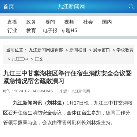
首页
九江新闻网
直播
政务
要闻
视频
社会
国内
行业
教育
电子报
专题H5
当前位置：
九江新闻网编辑部
>
新闻栏目
>
展示窗口
>
学校教育
>
九江三中
>
正文
九江三中甘棠湖校区举行住宿生消防安全会议暨
紧急情况宿舍疏散演习
时间：2024-02-04 09:41:46
来源： 九江新闻网
九江新闻网讯（
刘林煜
）
1
月
27
日晚，九江三中甘棠湖校
区召开住宿生消防安全会议，全体住宿生参加，德育工作分
管领导熊菁与会，会议由宿管科副科长刘林煜主持。