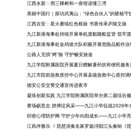
江西永新：用三棵树和一座馆读懂三湾
美丽中国行｜探访武夷山：“绿色合伙人”的硬核守
江西吉安：星火赓续红色根脉 书香传承庐陵文脉
九江新港海事处持续开展单机渡船随船监管 筑牢
九江新港海事处金鸡坡大队积极开展危险品船作业
公路人无惧“烤”验 守护畅安旅途
九江学院附属医院开展夏日赠解暑药饮和便民服务
九江市院前急救质控中心开展县级急救中心质控调
德安公安交警交通宣传进夜市
凝练创新实践 九江学院附属医院举办第二届综合
赛场砺意志 拼搏绽风采——九江小学征战2026
织密心理防护网 守护少年向阳成长——九江小学亮
江风伴雅乐 ！琵琶演奏名家罗懿浔阳江头奏响《