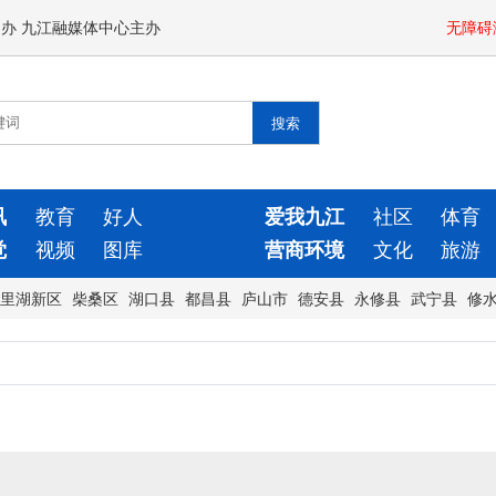
闻办 九江融媒体中心主办
无障碍
讯
教育
好人
爱我九江
社区
体育
觉
视频
图库
营商环境
文化
旅游
里湖新区
柴桑区
湖口县
都昌县
庐山市
德安县
永修县
武宁县
修