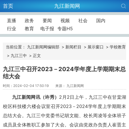
首页
九江新闻网
直播
政务
要闻
视频
社会
国内
行业
教育
电子报
专题H5
当前位置：
九江新闻网编辑部
>
新闻栏目
>
展示窗口
>
学校教育
>
九江三中
>
正文
九江三中召开2023－2024学年度上学期期末总
结大会
时间：2024-02-04 17:50:19
来源： 九江新闻网
九江新闻网讯（
许秀
）
2
月
2
日上午，九江三中在甘棠湖
校区科技楼六楼
会议室
召开
2023
－
2024
学年度上学期期末
总结大会。九江三中党委书记胡文能
、
校长
周凌
等全体班子
成员及全体教职工参加了大会。会议由
党政办负责人崔晋
主