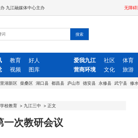
闻办 九江融媒体中心主办
无障碍
讯
教育
好人
爱我九江
社区
体育
觉
视频
图库
营商环境
文化
旅游
里湖新区
柴桑区
湖口县
都昌县
庐山市
德安县
永修县
武宁县
修
学校教育
>
九江三中
>
正文
第一次教研会议