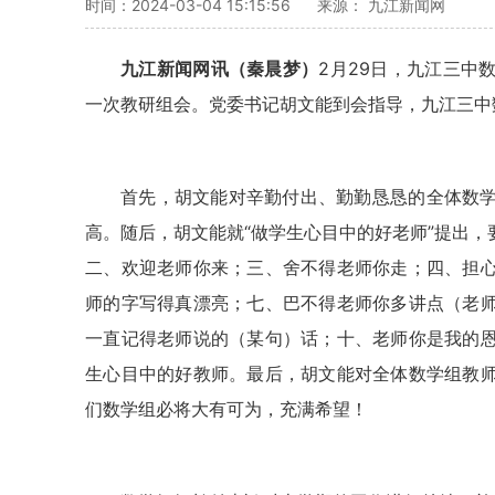
时间：2024-03-04 15:15:56
来源： 九江新闻网
九江新闻网讯（
秦晨梦
）
2
月
29
日
，
九江三中
一次教研组会。党委书记胡文能到会指导，九江三中
首先，
胡文能
对辛勤付出、勤勤恳恳的全体数
高。随后，
胡文能
就“做学生心目中的好老师”提出
二、欢迎老师你来；三、舍不得老师你走；四、担
师的字写得真漂亮；七、巴不得老师你多讲点（老
一直记得老师说的（某句）话；十、老师你是我的
生心目中的好教师。最后，
胡文能
对全体数学组教
们数学组必将大有可为，充满希望！