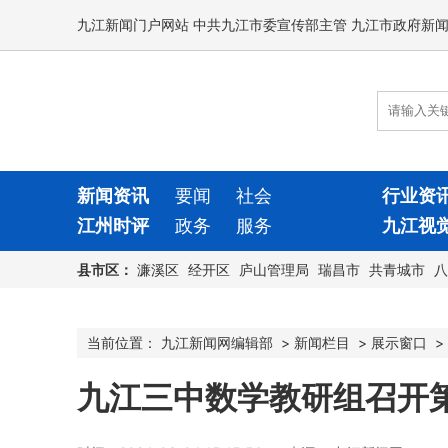
九江新闻门户网站 中共九江市委宣传部主管 九江市政府新
新闻资讯
要闻
社会
行业资
江州时评
政务
服务
九江视
县市区：
濂溪区
经开区
庐山管理局
瑞昌市
共青城市
八
当前位置：
九江新闻网编辑部
>
新闻栏目
>
展示窗口
>
九江三中数学教研组召开