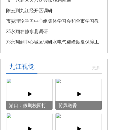
教育专题党课
市十六届人大八次会议胜利闭幕
陈云到九江经开区调研
市委理论学习中心组集体学习会和全市学习教
育整改整治工作汇报会召开
邓永翔在修水县调研
邓永翔到中心城区调研水电气迎峰度夏保障工
作
九江视觉
湖口：假期校园打
荷风送香
开“方便门” 群众
乐享“健身圈”