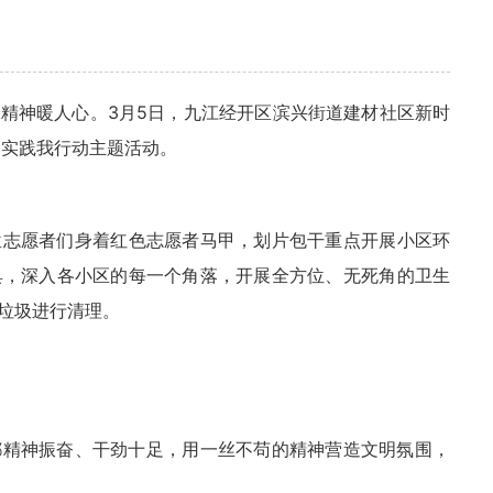
锋精神暖人心。
3
月
5
日，
九江经开区滨兴街道建材社区新时
明实践我行动主题活
动。
位
志愿者们身着红色志愿者马甲，划片包干重点开展
小
区环
具，深入各小区的每一个角落，开展全方位、无死角的卫生
垃圾进行清理。
都精神振奋、干劲十足，用一丝不苟的精神营造文明氛围，