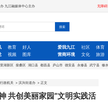
闻办 九江融媒体中心主办
无障碍
讯
教育
好人
爱我九江
社区
体育
觉
视频
图库
营商环境
文化
旅游
里湖新区
柴桑区
湖口县
都昌县
庐山市
德安县
永修县
武宁县
修
行政机关
>
滨兴街道办
>
正文
神 共创美丽家园”文明实践活