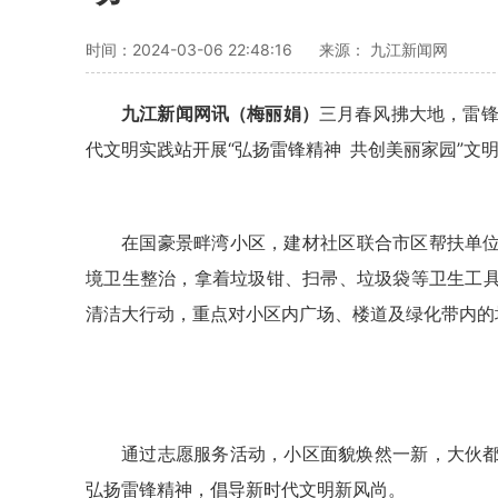
时间：2024-03-06 22:48:16
来源： 九江新闻网
九江新闻网讯
（
梅丽娟
）
三月春风拂大地，雷
代文明实践站
开展“弘扬雷锋精神 共创美丽家园”
文
在
国豪景畔湾
小区，
建材社区联合市区帮扶单
境卫生整治，拿着
垃圾钳
、扫帚、垃圾袋等卫生工
清洁大行动，重点对
小区
内
广场、楼道
及绿化带内的
通过志愿服务活动，小区面貌焕然一新，大伙
弘扬雷锋精神，倡导新时代文明新风尚
。