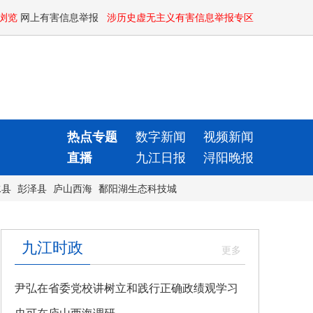
浏览
网上有害信息举报
涉历史虚无主义有害信息举报专区
热点专题
数字新闻
视频新闻
直播
九江日报
浔阳晚报
水县
彭泽县
庐山西海
鄱阳湖生态科技城
九江时政
尹弘在省委党校讲树立和践行正确政绩观学习