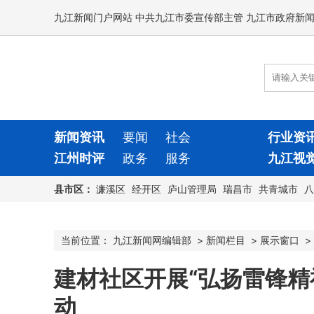
九江新闻门户网站 中共九江市委宣传部主管 九江市政府新
新闻资讯
要闻
社会
行业资
江州时评
政务
服务
九江视
县市区：
濂溪区
经开区
庐山管理局
瑞昌市
共青城市
八
当前位置：
九江新闻网编辑部
>
新闻栏目
>
展示窗口
>
​建材社区开展“弘扬雷锋精
动