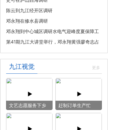
教育专题党课
史可在庐山西海调研
陈云到九江经开区调研
邓永翔在修水县调研
邓永翔到中心城区调研水电气迎峰度夏保障工
作
第41期九江大讲堂举行，邓永翔黄强廖奇志占
勇出席
九江视觉
文艺志愿服务下乡
赶制订单生产忙
用镜头记录乡村笑
脸