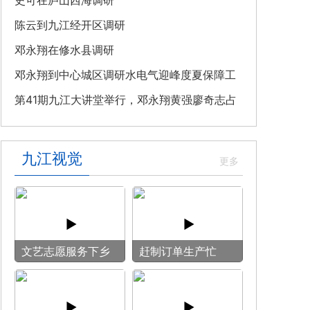
教育专题党课
史可在庐山西海调研
陈云到九江经开区调研
邓永翔在修水县调研
邓永翔到中心城区调研水电气迎峰度夏保障工
作
第41期九江大讲堂举行，邓永翔黄强廖奇志占
勇出席
九江视觉
文艺志愿服务下乡
赶制订单生产忙
用镜头记录乡村笑
脸