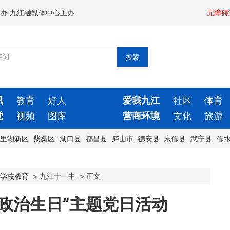
闻办 九江融媒体中心主办
无障碍
讯
教育
好人
爱我九江
社区
体育
觉
视频
图库
营商环境
文化
旅游
里湖新区
柴桑区
湖口县
都昌县
庐山市
德安县
永修县
武宁县
修
学校教育
>
九江十一中
>
正文
政治生日”主题党日活动