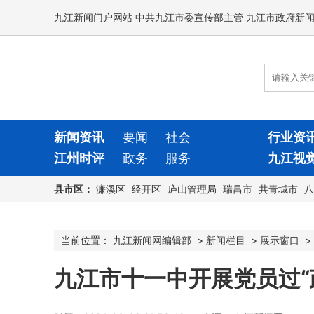
九江新闻门户网站 中共九江市委宣传部主管 九江市政府新
新闻资讯
要闻
社会
行业资
江州时评
政务
服务
九江视
县市区：
濂溪区
经开区
庐山管理局
瑞昌市
共青城市
八
当前位置：
九江新闻网编辑部
>
新闻栏目
>
展示窗口
>
九江市十一中开展党员过“