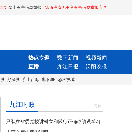
浏览
网上有害信息举报
涉历史虚无主义有害信息举报专区
热点专题
数字新闻
视频新闻
直播
九江日报
浔阳晚报
水县
彭泽县
庐山西海
鄱阳湖生态科技城
九江时政
尹弘在省委党校讲树立和践行正确政绩观学习