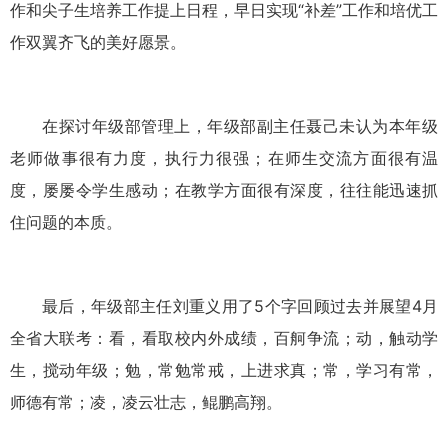
作和尖子生培养工作提上日程，早日实现“补差”工作和培优工
作双翼齐飞的美好愿景。
在探讨年级部管理上，年级部副主任聂己未认为本年级
老师做事很有力度，执行力很强；在师生交流方面很有温
度，屡屡令学生感动；在教学方面很有深度，往往能迅速抓
住问题的本质。
最后，年级部主任刘重义用了
5
个字回顾过去并展望
4
月
全省大联考：看，看取校内外成绩，百舸争流；动，触动学
生，搅动年级；勉，常勉常戒，上进求真；常，学习有常，
师德有常；凌，凌云壮志，鲲鹏高翔。