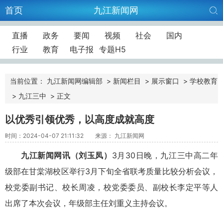
首页
九江新闻网
直播
政务
要闻
视频
社会
国内
行业
教育
电子报
专题H5
当前位置：
九江新闻网编辑部
>
新闻栏目
>
展示窗口
>
学校教育
>
九江三中
>
正文
以优秀引领优秀，以高度成就高度
时间：2024-04-07 21:11:32
来源： 九江新闻网
九江新闻网讯（
刘玉凤
）
3
月
30
日晚，九江三中高二年
级部在甘棠湖校区举行
3
月下旬全省联考质量比较分析会议，
校党委副书记、校长周凌，校党委委员、副校长李定平等人
出席了本次会议，年级部主任刘重义主持会议。