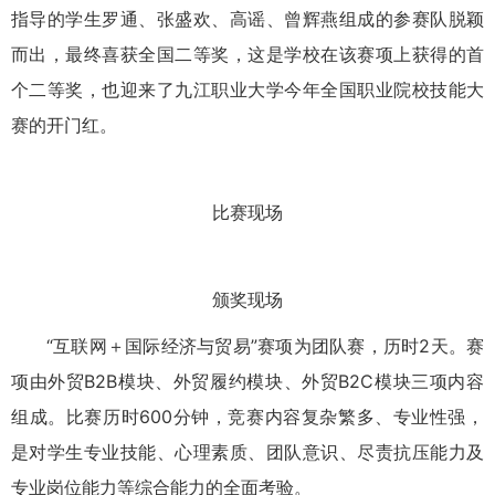
指导的学生罗通、张盛欢、高谣、曾辉燕组成的参赛队脱颖
而出，最终喜获全国二等奖，这是学校在该赛项上获得的首
个二等奖，也迎来了九江职业大学今年全国职业院校技能大
赛的开门红。
比赛现场
颁奖现场
“互联网＋国际经济与贸易”赛项为团队赛，历时2天。
赛
项由外贸B2B模块、外贸履约模块、外贸B2C模块
三项内容
组成。比赛历时600分钟，竞赛内容复杂繁多、专业性强，
是对学生专业技能、心理素质、团队意识、尽责抗压能力及
专业岗位能力等综合能力的全面考验。