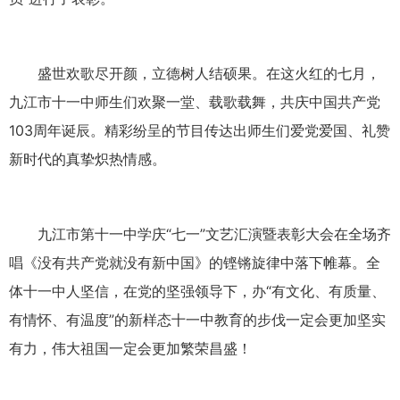
盛世欢歌尽开颜，立德树人结硕果。在这火红的七月，
九江市十一中师生们欢聚一堂、载歌载舞，共庆中国共产党
103周年诞辰。精彩纷呈的节目传达出师生们爱党爱国、礼赞
新时代的真挚炽热情感。
九江市第十一中学庆“七一”文艺汇演暨表彰大会在全场齐
唱《没有共产党就没有新中国》的铿锵旋律中落下帷幕。全
体十一中人坚信，在党的坚强领导下，办“有文化、有质量、
有情怀、有温度”的新样态十一中教育的步伐一定会更加坚实
有力，伟大祖国一定会更加繁荣昌盛！