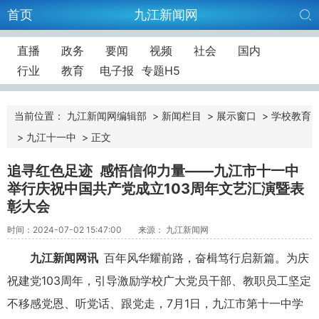
首页
九江新闻网
直播
政务
要闻
视频
社会
国内
行业
教育
电子报
专题H5
当前位置：
九江新闻网编辑部
>
新闻栏目
>
展示窗口
>
学校教育
>
九江十一中
>
正文
追寻红色足迹 感悟信仰力量——九江市十一中
举行庆祝中国共产党成立103周年文艺汇演暨表
彰大会
时间：2024-07-02 15:47:00
来源： 九江新闻网
九江新闻网讯
百年风华耀前路，奋楫笃行启新篇。为庆
祝建党103周年，引导激励学校广大党员干部、教职员工坚定
不移感党恩、听党话、跟党走，7月1日，九江市第十一中学