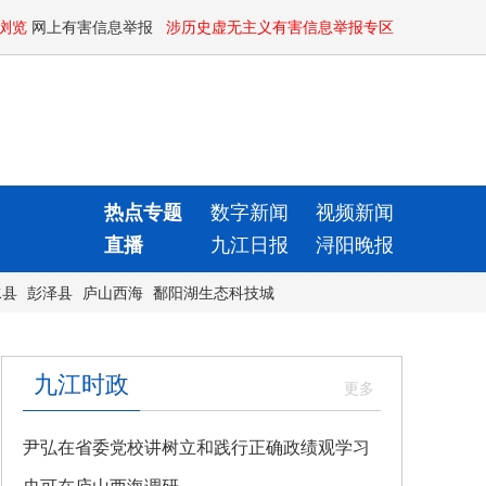
浏览
网上有害信息举报
涉历史虚无主义有害信息举报专区
热点专题
数字新闻
视频新闻
直播
九江日报
浔阳晚报
水县
彭泽县
庐山西海
鄱阳湖生态科技城
九江时政
尹弘在省委党校讲树立和践行正确政绩观学习