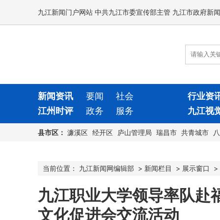
九江新闻门户网站 中共九江市委宣传部主管 九江市政府新
新闻资讯
要闻
社会
行业资
江州时评
政务
服务
九江视
县市区：
濂溪区
经开区
庐山管理局
瑞昌市
共青城市
八
当前位置：
九江新闻网编辑部
>
新闻栏目
>
展示窗口
>
九江职业大学领导率队赴
文化促进会交流活动