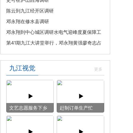
教育专题党课
史可在庐山西海调研
陈云到九江经开区调研
邓永翔在修水县调研
邓永翔到中心城区调研水电气迎峰度夏保障工
作
第41期九江大讲堂举行，邓永翔黄强廖奇志占
勇出席
九江视觉
文艺志愿服务下乡
赶制订单生产忙
用镜头记录乡村笑
脸