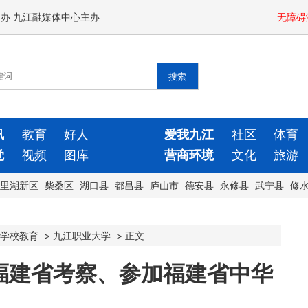
闻办 九江融媒体中心主办
无障碍
讯
教育
好人
爱我九江
社区
体育
觉
视频
图库
营商环境
文化
旅游
里湖新区
柴桑区
湖口县
都昌县
庐山市
德安县
永修县
武宁县
修
学校教育
>
九江职业大学
>
正文
福建省考察、参加福建省中华