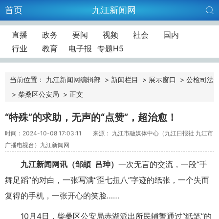
首页
九江新闻网
直播
政务
要闻
视频
社会
国内
行业
教育
电子报
专题H5
当前位置：
九江新闻网编辑部
>
新闻栏目
>
展示窗口
>
公检司法
>
柴桑区公安局
>
正文
“特殊”的求助，无声的“点赞”，超治愈！
时间：2024-10-08 17:03:11
来源： 九江市融媒体中心（九江日报社 九江市
广播电视台）九江新闻网
九江新闻网讯（邹頔 吕珅）
一次无言的交流，一段“手
舞足蹈”的对白，一张写满“歪七扭八”字迹的纸张，一个失而
复得的手机，一张开心的笑脸
10月4日，柴桑区公安局赤湖派出所民辅警通过“纸笔”的