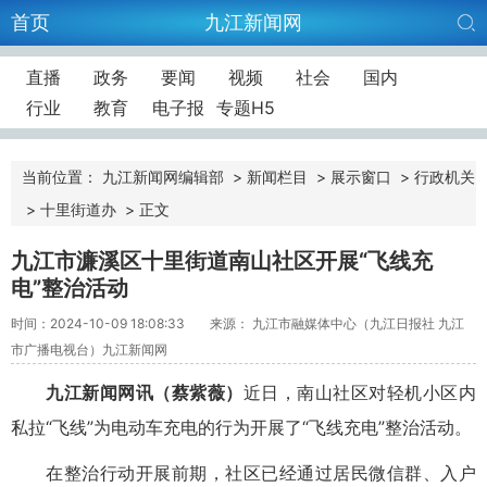
首页
九江新闻网
直播
政务
要闻
视频
社会
国内
行业
教育
电子报
专题H5
当前位置：
九江新闻网编辑部
>
新闻栏目
>
展示窗口
>
行政机关
>
十里街道办
>
正文
九江市濂溪区十里街道南山社区开展“飞线充
电”整治活动
时间：2024-10-09 18:08:33
来源： 九江市融媒体中心（九江日报社 九江
市广播电视台）九江新闻网
九江新闻网讯
（蔡紫薇）
近日，南山社区对轻机小区内
私拉“飞线”为电动车充电的行为开展了“飞线充电”整治活动。
在整治行动开展前期，社区已经通过居民微信群、入户