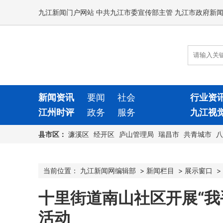
九江新闻门户网站 中共九江市委宣传部主管 九江市政府新
新闻资讯
要闻
社会
行业资
江州时评
政务
服务
九江视
县市区：
濂溪区
经开区
庐山管理局
瑞昌市
共青城市
八
当前位置：
九江新闻网编辑部
>
新闻栏目
>
展示窗口
>
十里街道南山社区开展“我
活动