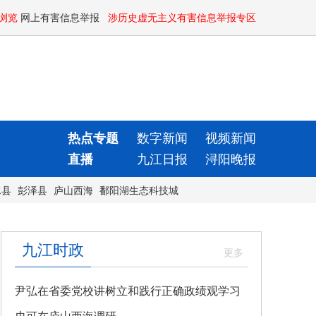
浏览
网上有害信息举报
涉历史虚无主义有害信息举报专区
热点专题
数字新闻
视频新闻
直播
九江日报
浔阳晚报
水县
彭泽县
庐山西海
鄱阳湖生态科技城
九江时政
尹弘在省委党校讲树立和践行正确政绩观学习