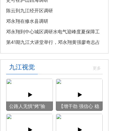
教育专题党课
史可在庐山西海调研
陈云到九江经开区调研
邓永翔在修水县调研
邓永翔到中心城区调研水电气迎峰度夏保障工
作
第41期九江大讲堂举行，邓永翔黄强廖奇志占
勇出席
九江视觉
公路人无惧“烤”验
【增干劲 强信心 稳
守护畅安旅途
预期】赏古风游
船 享清凉之旅