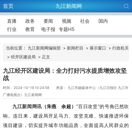
首页
九江新闻网
直播
政务
要闻
视频
社会
国内
行业
教育
电子报
专题H5
当前位置：
九江新闻网编辑部
>
新闻栏目
>
展示窗口
>
行政机关
>
经开区建设局
>
正文
九江经开区建设局：全力打好污水提质增效攻坚
战
时间：2024-10-19 10:24:58
来源： 九江市融媒体中心（九江日报社 九江市
广播电视台）九江新闻网
九江新闻网讯
（朱燕 余超）
“百日攻坚”的号角已然吹
响。连日来，建设局开足马力、攻坚克难、快速推进环保
项目建设，切实提升城市功能品质，全面提高人民群众的