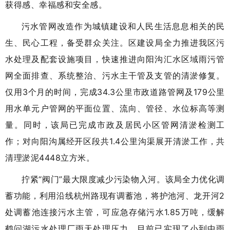
获得感、幸福感和安全感。
污水管网改造作为城镇建设和人民生活息息相关的民
生、民心工程，备受群众关注。区建设局全力推进我区污
水处理及配套设施项目，快速推进向阳沟汇水区域雨污管
网全面排查、系统整治、污水主干管及支管的清淤修复。
仅用3个月的时间，完成34.3公里市政道路管网及179公里
用水单元户管网的平面位置、流向、管径、水位标高等测
量。同时，该局已完成市政及居民小区管网清淤检测工
作；对向阳沟属经开区段共1.4公里沟渠展开清淤工作，共
清理淤泥4448立方米。
拧紧“阀门”最大限度减少污染物入河。该局全力优化调
蓄功能，利用沿线杭州路现有调蓄池，将护池河、龙开河2
处调蓄池连接污水主管，可应急存储污水1.85万吨，缓解
鹤问湖污水处理厂雨天处理压力，目前已实现了小到中雨