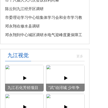
教育专题党课
市十六届人大八次会议胜利闭幕
陈云到九江经开区调研
市委理论学习中心组集体学习会和全市学习教
育整改整治工作汇报会召开
邓永翔在修水县调研
邓永翔到中心城区调研水电气迎峰度夏保障工
作
九江视觉
九江石化芳烃项目
“武”动浔城 少年争
施工现场热火朝天
锋
全力冲刺建设节点