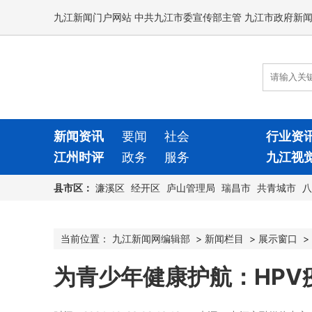
九江新闻门户网站 中共九江市委宣传部主管 九江市政府新
新闻资讯
要闻
社会
行业资
江州时评
政务
服务
九江视
县市区：
濂溪区
经开区
庐山管理局
瑞昌市
共青城市
八
当前位置：
九江新闻网编辑部
>
新闻栏目
>
展示窗口
>
为青少年健康护航：HPV