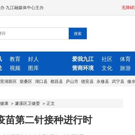
闻办 九江融媒体中心主办
无障碍
讯
教育
好人
爱我九江
社区
体育
觉
视频
图库
营商环境
文化
旅游
里湖新区
柴桑区
湖口县
都昌县
庐山市
德安县
永修县
武宁县
修
健康
>
濂溪区卫健委
>
正文
疫苗第二针接种进行时