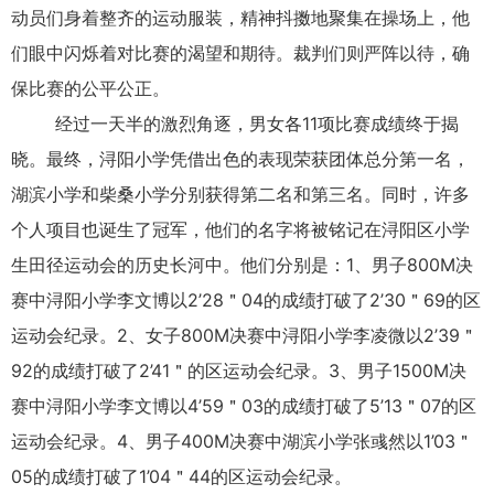
动员们身着整齐的运动服装，精神抖擞地聚集在操场上，他
们眼中闪烁着对比赛的渴望和期待。裁判们则严阵以待，确
保比赛的公平公正。
经过一天半的激烈角逐，男女各11项比赛成绩终于揭
晓。最终，浔阳小学凭借出色的表现荣获团体总分第一名，
湖滨小学和柴桑小学分别获得第二名和第三名。同时，许多
个人项目也诞生了冠军，他们的名字将被铭记在浔阳区小学
生田径运动会的历史长河中。他们分别是：1、男子800M决
赛中浔阳小学李文博以2’28＂04的成绩打破了2’30＂69的区
运动会纪录。2、女子800M决赛中浔阳小学李凌微以2’39＂
92的成绩打破了2’41＂的区运动会纪录。3、男子1500M决
赛中浔阳小学李文博以4’59＂03的成绩打破了5’13＂07的区
运动会纪录。4、男子400M决赛中湖滨小学张彧然以1’03＂
05的成绩打破了1’04＂44的区运动会纪录。