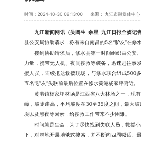
时间：2024-10-30 09:13:00
来源： 九江市融媒体中心
九江新闻网讯（吴圆生 余星 九江日报全媒记者
县公安局协助请求，称有来自南昌的5名“驴友”在修
接到协助请求后，修水县第一时间组织由公安
力量，携带无人机、夜间搜救等装备，迅速赶往事
援人员，陆续抵达救援现场，与修水联合组成500
五名“驴友”失联前最后位置在修水黄港杨家坪附近。
黄港镇杨家坪林场是江西省八大林场之一，现有林
嶂，坡陡崖高，平均坡度在30至35度之间，最大坡度
境以及黑夜等因素，给搜救工作带来不少困难。
时间就是生命，为了尽快找到失联人员，救援小
下，对林地开展地毯式搜索，并不断向四周喊话。最