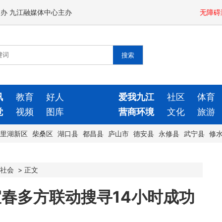
闻办 九江融媒体中心主办
无障碍
讯
教育
好人
爱我九江
社区
体育
觉
视频
图库
营商环境
文化
旅游
里湖新区
柴桑区
湖口县
都昌县
庐山市
德安县
永修县
武宁县
修
社会
>
正文
宜春多方联动搜寻14小时成功