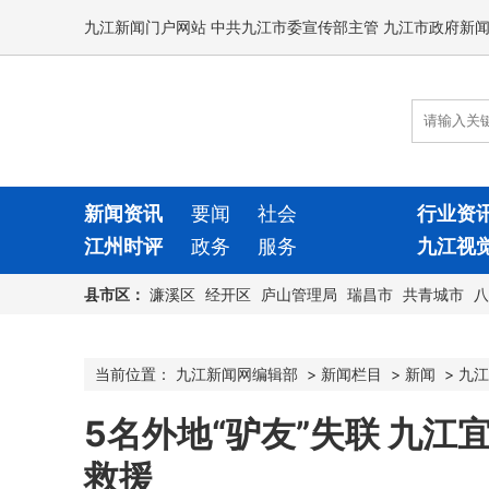
九江新闻门户网站 中共九江市委宣传部主管 九江市政府新
新闻资讯
要闻
社会
行业资
江州时评
政务
服务
九江视
县市区：
濂溪区
经开区
庐山管理局
瑞昌市
共青城市
八
当前位置：
九江新闻网编辑部
>
新闻栏目
>
新闻
>
九江
5名外地“驴友”失联 九江
救援