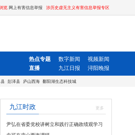
浏览
网上有害信息举报
涉历史虚无主义有害信息举报专区
热点专题
数字新闻
视频新闻
直播
九江日报
浔阳晚报
水县
彭泽县
庐山西海
鄱阳湖生态科技城
九江时政
尹弘在省委党校讲树立和践行正确政绩观学习