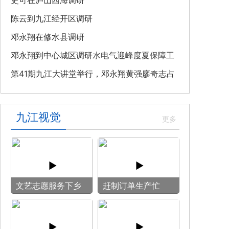
教育专题党课
史可在庐山西海调研
陈云到九江经开区调研
邓永翔在修水县调研
邓永翔到中心城区调研水电气迎峰度夏保障工
作
第41期九江大讲堂举行，邓永翔黄强廖奇志占
勇出席
九江视觉
文艺志愿服务下乡
赶制订单生产忙
用镜头记录乡村笑
脸