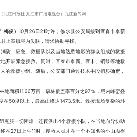
（九江日报社 九江市广播电视台）九江新闻网
 梅俊）
10月26日21时许，修水县公安局接到宜春市奉新
水县上奉镇境内失联，请求协助寻找。
、消防、应急、救援队以及当地熟悉地形的群众组成的救援
发地开展紧急搜救。同时，宜春市奉新、宜丰、铜鼓等地救
多人的救援小组。随后，公安部门通过技术手段初步确定，
地面积11.66万亩，森林覆盖率百分之97％，境内峰峦叠
在50度以上，最高山峰达1473.5米。救援现场复杂的环
组克服一切困难，连夜派出4个救援小队，在当地向导协助
终在27日上午11时，搜救人员才在一个不知名的小山坳得