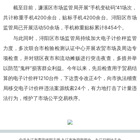
截至目前，濂溪区市场监管局开展“手机变砝码”41场次，
共计称重手机4200余台，贴标手机4200余台。浔阳区市场
监管局已开展活动50余场，手机称重贴标累计8454个。
与此同时，浔阳区市场监管局持续加大电子计价秤监管
力度，多次联合市检验检测认证中心开展农贸市场及周边专
项检查，并对辖区夜市和流动摊贩进行突击夜查，多措并举
以防范“鬼秤”损害群众利益。今年以来，先后检查用于贸易结
算的电子计价秤1210台件，下达责令改正4个，向市执法稽查
局移交电子计价秤违法案源线索24个，有力地打击了计量违
法行为，维护了市场公平交易秩序。
中共九江市委宣传部主管 九江市政府新闻办、九江日报社主办