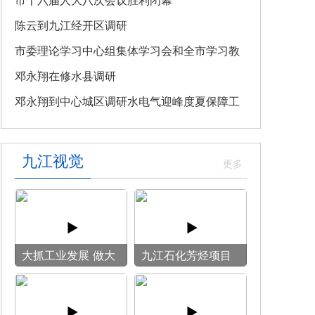
教育专题党课
市十六届人大八次会议胜利闭幕
陈云到九江经开区调研
市委理论学习中心组集体学习会和全市学习教
育整改整治工作汇报会召开
邓永翔在修水县调研
邓永翔到中心城区调研水电气迎峰度夏保障工
作
九江视觉
大抓工业发展 做大
九江石化芳烃项目
模具产业
施工现场热火朝天
全力冲刺建设节点