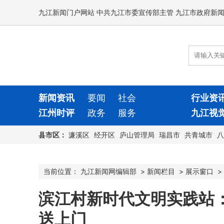
九江新闻门户网站 中共九江市委宣传部主管 九江市政府新
新闻资讯
要闻
社会
行业资
江州时评
政务
服务
九江视
县市区：
濂溪区
经开区
庐山管理局
瑞昌市
共青城市
八
当前位置：
九江新闻网编辑部
>
新闻栏目
>
展示窗口
>
滨江村新时代文明实践站
送上门