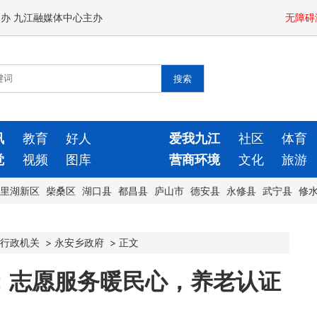
闻办 九江融媒体中心主办
无障碍
讯
教育
好人
爱我九江
社区
体育
觉
视频
图库
营商环境
文化
旅游
里湖新区
柴桑区
湖口县
都昌县
庐山市
德安县
永修县
武宁县
修
行政机关
>
永安乡政府
>
正文
：志愿服务暖民心，养老认证