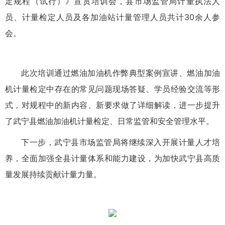
定规程（试行）》宣贯培训
会
，
县市场监管局
计量执法人
员、计量检定人员
及
各加油站计量管理人员共
计30余
人参
会
。
此次培训通过燃油加油机
作弊
典型案例
宣讲
、燃油加油
机计量检定中存在的常见问题
现场答疑、
学员
经验交流
等形
式，对规程中的新内容、新要求做了详细解读，进一步提升
了
武宁县燃油
加油机
计量
检定、日常监管和安全管理水平。
下一步，武宁县市场监管局将继续深入开展计量人才培
养，全面加强全县计量体系和能力建设，为加快武宁县高质
量发展持续贡献计量力量。