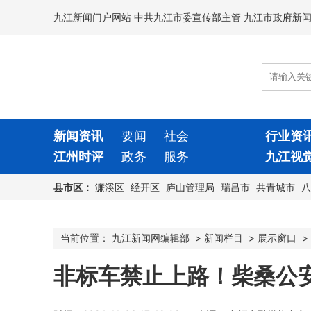
九江新闻门户网站 中共九江市委宣传部主管 九江市政府新
新闻资讯
要闻
社会
行业资
江州时评
政务
服务
九江视
县市区：
濂溪区
经开区
庐山管理局
瑞昌市
共青城市
八
当前位置：
九江新闻网编辑部
>
新闻栏目
>
展示窗口
>
非标车禁止上路！柴桑公安