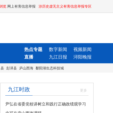
浏览
网上有害信息举报
涉历史虚无主义有害信息举报专区
热点专题
数字新闻
视频新闻
直播
九江日报
浔阳晚报
水县
彭泽县
庐山西海
鄱阳湖生态科技城
九江时政
尹弘在省委党校讲树立和践行正确政绩观学习