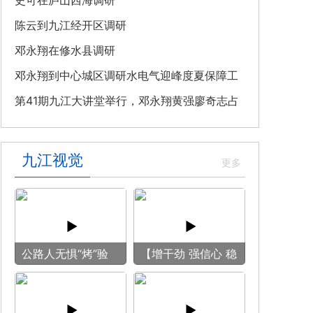
教育专题党课
史可在庐山西海调研
陈云到九江经开区调研
邓永翔在修水县调研
邓永翔到中心城区调研水电气迎峰度夏保障工
作
第41期九江大讲堂举行，邓永翔黄强廖奇志占
勇出席
九江视觉
公路人无惧“烤”验
【增干劲 强信心 稳
守护畅安旅途
预期】赏古风游
船 享清凉之旅