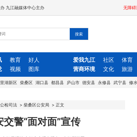
闻办 九江融媒体中心主办
无障碍
讯
教育
好人
爱我九江
社区
体育
觉
视频
图库
营商环境
文化
旅游
里湖新区
柴桑区
湖口县
都昌县
庐山市
德安县
永修县
武宁县
修
公检司法
>
柴桑区公安局
>
正文
交警“面对面”宣传