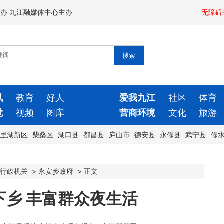
闻办 九江融媒体中心主办
无障碍
讯
教育
好人
爱我九江
社区
体育
觉
视频
图库
营商环境
文化
旅游
里湖新区
柴桑区
湖口县
都昌县
庐山市
德安县
永修县
武宁县
修
行政机关
>
永安乡政府
>
正文
乡 丰富群众夜生活