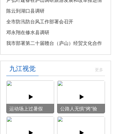
教育专题党课
尹弘叶建春在庐山调研旅游发展和改革推进情
况
陈云到湖口县调研
全市防汛防台风工作部署会召开
邓永翔在修水县调研
我市部署第二十届赣台（庐山）经贸文化合作
交流大会筹备工作
九江视觉
运动场上过暑假
公路人无惧“烤”验
守护畅安旅途