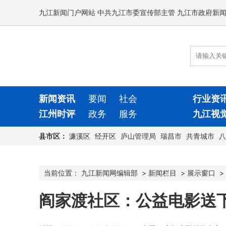
九江新闻门户网站 中共九江市委宣传部主管 九江市政府新
新闻资讯
要闻
社会
行业资
江州时评
政务
服务
九江视
县市区：
濂溪区
经开区
庐山管理局
瑞昌市
共青城市
八
当前位置：
九江新闻网编辑部
>
新闻栏目
>
展示窗口
>
阎家渡社区：公益电影送下