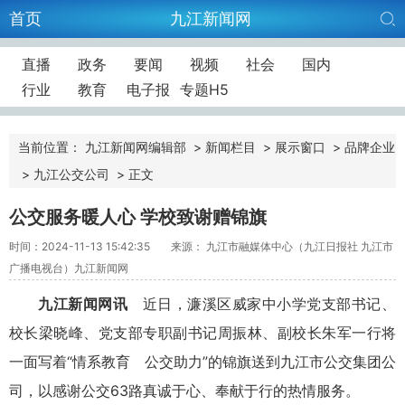
首页
九江新闻网
直播
政务
要闻
视频
社会
国内
行业
教育
电子报
专题H5
当前位置：
九江新闻网编辑部
>
新闻栏目
>
展示窗口
>
品牌企业
>
九江公交公司
>
正文
公交服务暖人心 学校致谢赠锦旗
时间：2024-11-13 15:42:35
来源： 九江市融媒体中心（九江日报社 九江市
广播电视台）九江新闻网
九江新闻网讯
近日，濂溪区威家中小学党支部书记、
校长梁晓峰、党支部专职副书记周振林、副校长朱军一行将
一面写着“情系教育 公交助力”的锦旗送到九江市公交集团公
司，以感谢公交63路真诚于心、奉献于行的热情服务。