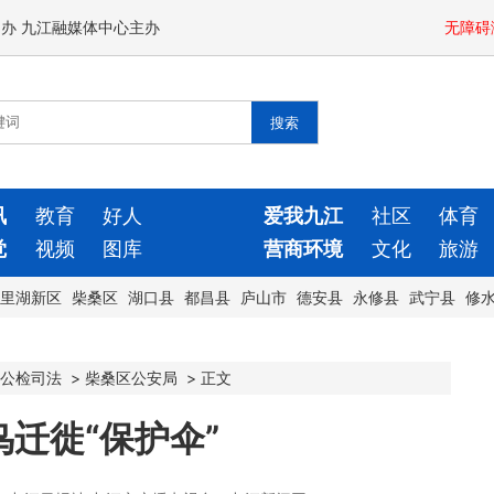
闻办 九江融媒体中心主办
无障碍
讯
教育
好人
爱我九江
社区
体育
觉
视频
图库
营商环境
文化
旅游
里湖新区
柴桑区
湖口县
都昌县
庐山市
德安县
永修县
武宁县
修
公检司法
>
柴桑区公安局
>
正文
迁徙“保护伞”