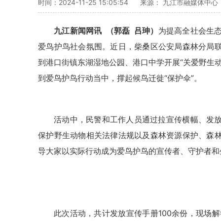
时间：2024-11-25 15:05:54
来源： 九江市融媒体中心
九江新闻网讯 （郭磊 吕珅）
为提高全社会生
爱鸟护鸟社会氛围。近日，柴桑区公安局森林分局
到港口街镇东湖湿地公园、港口中学开展“关爱野生
到爱鸟护鸟行动当中，撑起候鸟迁徙“保护伞”。
活动中，民警和工作人员通过拉宣传横幅、发
保护野生动物相关法律法规以及森林资源保护、森
导大家以实际行动成为爱鸟护鸟的宣传者、守护者和
此次活动，共计发放宣传手册100余份，现场