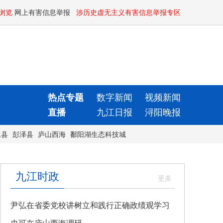
浏览
网上有害信息举报
涉历史虚无主义有害信息举报专区
热点专题
数字新闻
视频新闻
直播
九江日报
浔阳晚报
水县
彭泽县
庐山西海
鄱阳湖生态科技城
九江时政
尹弘在省委党校讲树立和践行正确政绩观学习