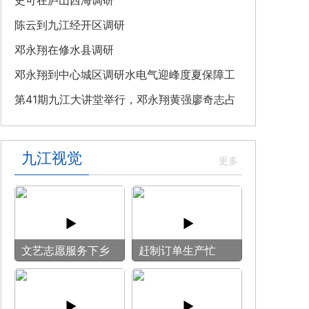
教育专题党课
史可在庐山西海调研
陈云到九江经开区调研
邓永翔在修水县调研
邓永翔到中心城区调研水电气迎峰度夏保障工
作
第41期九江大讲堂举行，邓永翔黄强廖奇志占
勇出席
九江视觉
文艺志愿服务下乡
赶制订单生产忙
用镜头记录乡村笑
脸