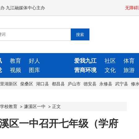
闻办 九江融媒体中心主办
无障碍
讯
教育
好人
爱我九江
社区
体育
觉
视频
图库
营商环境
文化
旅游
里湖新区
柴桑区
湖口县
都昌县
庐山市
德安县
永修县
武宁县
修
学校教育
>
濂溪区一中
>
正文
濂溪区一中召开七年级（学府