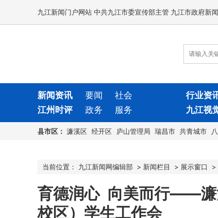
九江新闻门户网站 中共九江市委宣传部主管 九江市政府新
新闻资讯
要闻
社会
行业资
江州时评
政务
服务
九江视
县市区：
濂溪区
经开区
庐山管理局
瑞昌市
共青城市
八
当前位置：
九江新闻网编辑部
>
新闻栏目
>
展示窗口
>
育德润心 向美而行——
校区）学生工作会