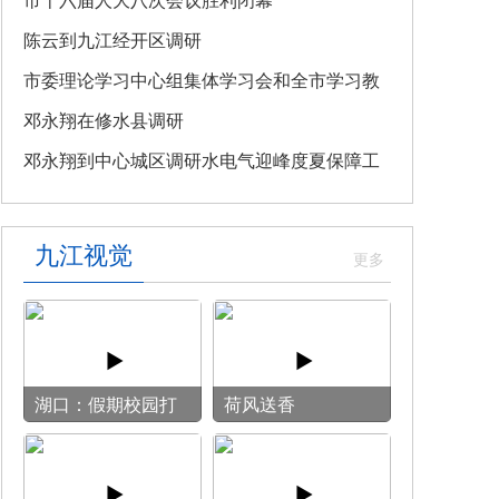
教育专题党课
市十六届人大八次会议胜利闭幕
陈云到九江经开区调研
市委理论学习中心组集体学习会和全市学习教
育整改整治工作汇报会召开
邓永翔在修水县调研
邓永翔到中心城区调研水电气迎峰度夏保障工
作
九江视觉
湖口：假期校园打
荷风送香
开“方便门” 群众
乐享“健身圈”