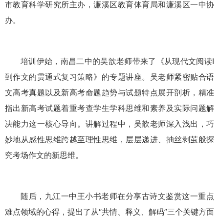
市教育科学研究所主办，濂溪区教育体育局和濂溪区一中协
办。
培训伊始，南昌二中的吴歆老师带来了《从现代文阅读I
到作文的贯通式复习策略》的专题讲座。吴老师紧密贴合语
文高考真题以及新高考命题趋势与试题特点展开剖析，精准
指出新高考试题着重考查学生学科思维和素养及实际问题解
决能力这一核心导向。讲解过程中，吴歆老师深入浅出，巧
妙地从感性思维跨越至理性思维，层层递进、抽丝剥茧般探
究考场作文的新思维。
随后，九江一中王小书老师在分享古诗文鉴赏这一重点
难点领域的心得，提出了从“共情、释义、解码”三个关键方面