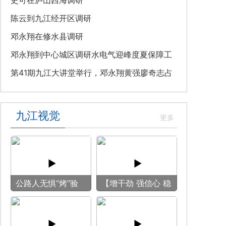
教育专题党课
史可在庐山西海调研
陈云到九江经开区调研
邓永翔在修水县调研
邓永翔到中心城区调研水电气迎峰度夏保障工
作
第41期九江大讲堂举行，邓永翔黄强廖奇志占
勇出席
九江视觉
公路人无惧“烤”验
【增干劲 强信心 稳
守护畅安旅途
预期】赏古风游
船 享清凉之旅