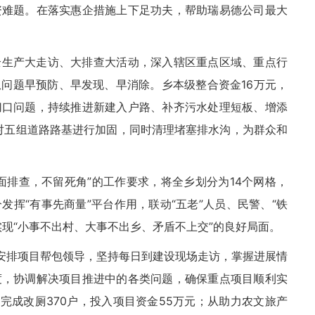
资难题。在落实惠企措施上下足功夫，帮助瑞易德公司最大
全生产大走访、大排查大活动，深入辖区重点区域、重点行
问题早预防、早发现、早消除。乡本级整合资金16万元，
切口问题，持续推进新建入户路、补齐污水处理短板、增添
对五组道路路基进行加固，同时清理堵塞排水沟，为群众和
面排查，不留死角”的工作要求，将全乡划分为14个网格，
挥“有事先商量”平台作用，联动“五老”人员、民警、“铁
现“小事不出村、大事不出乡、矛盾不上交”的良好局面。
”安排项目帮包领导，坚持每日到建设现场走访，掌握进展情
度，协调解决项目推进中的各类问题，确保重点项目顺利实
完成改厕370户，投入项目资金55万元；从助力农文旅产