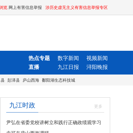
浏览
网上有害信息举报
涉历史虚无主义有害信息举报专区
热点专题
数字新闻
视频新闻
直播
九江日报
浔阳晚报
水县
彭泽县
庐山西海
鄱阳湖生态科技城
九江时政
尹弘在省委党校讲树立和践行正确政绩观学习