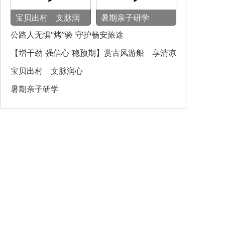
宝贝出村 文脉润
暑期亲子研学
心
公路人无惧“烤”验 守护畅安旅途
【增干劲 强信心 稳预期】赏古风游船 享清凉
之旅
宝贝出村 文脉润心
暑期亲子研学