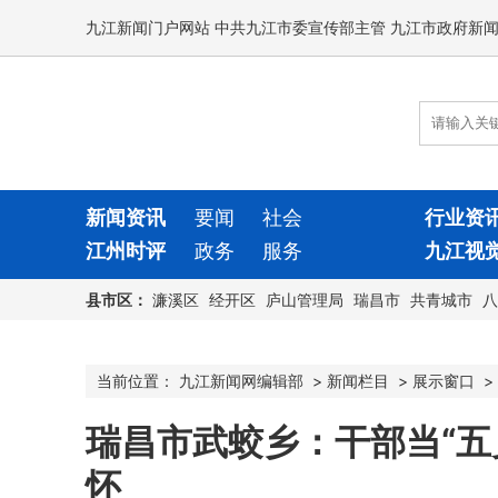
九江新闻门户网站 中共九江市委宣传部主管 九江市政府新
新闻资讯
要闻
社会
行业资
江州时评
政务
服务
九江视
县市区：
濂溪区
经开区
庐山管理局
瑞昌市
共青城市
八
当前位置：
九江新闻网编辑部
>
新闻栏目
>
展示窗口
>
瑞昌市武蛟乡：干部当“五
怀