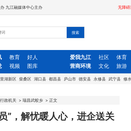
闻办 九江融媒体中心主办
无障碍
讯
教育
好人
爱我九江
社区
体育
觉
视频
图库
营商环境
文化
旅游
里湖新区
柴桑区
湖口县
都昌县
庐山市
德安县
永修县
武宁县
修
行政机关
>
瑞昌武蛟乡
>
正文
员”，解忧暖人心，进企送关