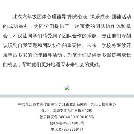
此次六年级团体心理辅导“阳光心态 快乐成长”团辅活动
的成功举办，为同学们提供了一次宝贵的团队协作体验机
会，不仅让同学们感受到了团队合作的乐趣，更让他们深刻
认识到自我管理和团队协作的重要性。未来，学校将继续开
展丰富多彩的心理辅导活动，为孩子们提供更多锻炼与成长
的机会，帮助他们更好地适应未来社会的挑战。
中共九江市委宣传部主管 九江市政府新闻办、九江日报社主办
地址：南湖支路九江日报社12楼
赣公网安备 36040302000105号
赣ICP备09014903号
电话:0792-8559171