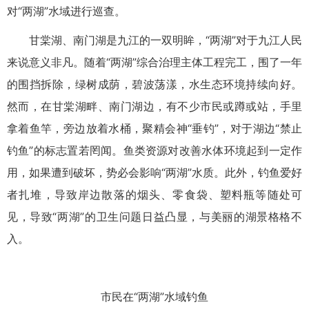
对“两湖”水域进行巡查。
甘棠湖、南门湖是九江的一双明眸，“两湖”对于九江人民
来说意义非凡。随着“两湖”综合治理主体工程完工，围了一年
的围挡拆除，绿树成荫，碧波荡漾，水生态环境持续向好。
然而，在甘棠湖畔、南门湖边，有不少市民或蹲或站，手里
拿着鱼竿，旁边放着水桶，聚精会神“垂钓”，对于湖边“禁止
钓鱼”的标志置若罔闻。鱼类资源对改善水体环境起到一定作
用，如果遭到破坏，势必会影响“两湖”水质。此外，钓鱼爱好
者扎堆，导致岸边散落的烟头、零食袋、塑料瓶等随处可
见，导致“两湖”的卫生问题日益凸显，与美丽的湖景格格不
入。
市民在“两湖”水域钓鱼