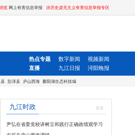
浏览
网上有害信息举报
涉历史虚无主义有害信息举报专区
热点专题
数字新闻
视频新闻
直播
九江日报
浔阳晚报
水县
彭泽县
庐山西海
鄱阳湖生态科技城
九江时政
尹弘在省委党校讲树立和践行正确政绩观学习