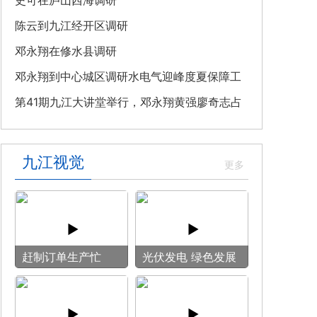
教育专题党课
史可在庐山西海调研
陈云到九江经开区调研
邓永翔在修水县调研
邓永翔到中心城区调研水电气迎峰度夏保障工
作
第41期九江大讲堂举行，邓永翔黄强廖奇志占
勇出席
九江视觉
赶制订单生产忙
光伏发电 绿色发展