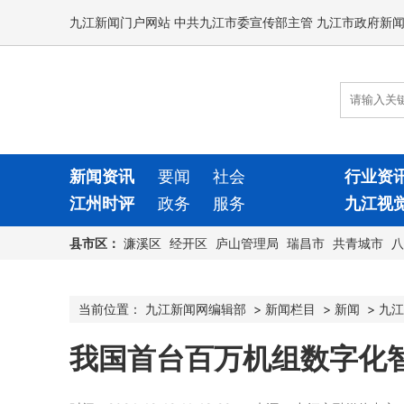
九江新闻门户网站 中共九江市委宣传部主管 九江市政府新
新闻资讯
要闻
社会
行业资
江州时评
政务
服务
九江视
县市区：
濂溪区
经开区
庐山管理局
瑞昌市
共青城市
八
当前位置：
九江新闻网编辑部
>
新闻栏目
>
新闻
>
九江
我国首台百万机组数字化