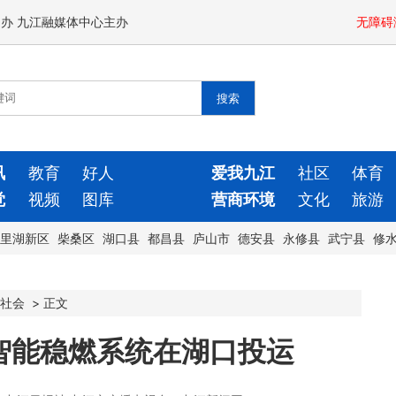
闻办 九江融媒体中心主办
无障碍
讯
教育
好人
爱我九江
社区
体育
觉
视频
图库
营商环境
文化
旅游
里湖新区
柴桑区
湖口县
都昌县
庐山市
德安县
永修县
武宁县
修
社会
>
正文
智能稳燃系统在湖口投运