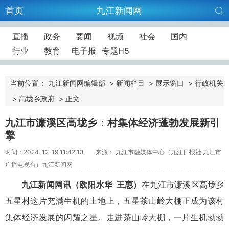
首页
九江新闻网
直播
政务
要闻
视频
社会
国内
行业
教育
电子报
专题H5
当前位置：
九江新闻网编辑部
>
新闻栏目
>
展示窗口
>
行政机关
>
高垅乡政府
>
正文
九江市濂溪区高垅乡：村集体经济蓬勃发展新引
擎
时间：2024-12-19 11:42:13
来源： 九江市融媒体中心（九江日报社 九江市
广播电视台）九江新闻网
九江新闻网讯
（欧阳水华
王惠）
在九江市濂溪区高垅乡
五星村这片充满生机的土地上，五星茶山岭大棚正成为该村
集体经济发展的闪耀之星。走进茶山岭大棚，一片生机勃勃