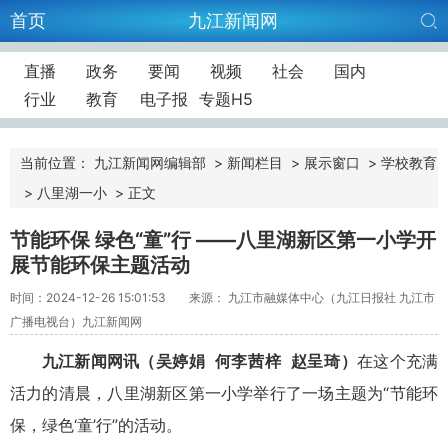
首页
九江新闻网
直播
政务
要闻
视频
社会
国内
行业
教育
电子报
专题H5
当前位置：
九江新闻网编辑部
>
新闻栏目
>
展示窗口
>
学校教育
>
八里湖一小
>
正文
节能环保 绿色“童”行 ——八里湖新区第一小学开
展节能环保主题活动
时间：2024-12-26 15:01:53
来源： 九江市融媒体中心（九江日报社 九江市
广播电视台）九江新闻网
九江新闻网讯（
吴婷娟
何李茜梓
赵呈琦
）
在这个充满
活力的清晨，八里湖新区第一小学举行了一场主题为“节能环
保，绿色‘童’行”的活动。