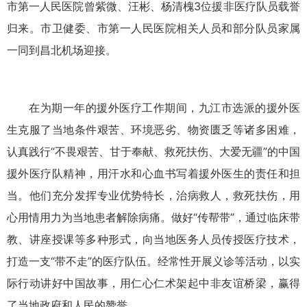
市第一人民医院曾紫微、汪彬、杨清槐3位援非医疗队员载誉
归来。市卫健委、市第一人民医院相关人员和部分队员家属
一同到昌北机场迎接。
在为期一年的援外医疗工作期间，九江市选派的援外医
生克服了当地条件艰苦、环境恶劣、物资匮乏等诸多困难，
认真践行“不畏艰苦、甘于奉献、救死扶伤、大爱无疆”的中国
援外医疗队精神，用汗水和心血书写着援外医生的责任和担
当。他们充分发挥专业优势特长，治病救人，救死扶伤，用
心用情用力为当地患者解除病痛。做好“传帮带”，通过临床带
教、讲座授课等多种形式，向当地医务人员传授医疗技术，
打造一支“带不走”的医疗队伍。经常性开展义诊等活动，以实
际行动讲好中国故事，用仁心仁术架起中非友谊桥梁，赢得
了当地政府和人民的赞誉。