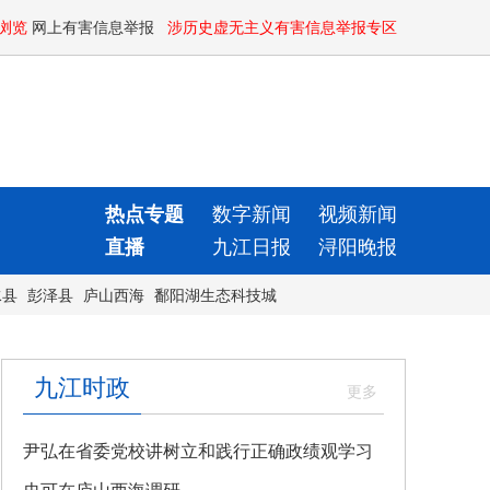
浏览
网上有害信息举报
涉历史虚无主义有害信息举报专区
热点专题
数字新闻
视频新闻
直播
九江日报
浔阳晚报
水县
彭泽县
庐山西海
鄱阳湖生态科技城
九江时政
尹弘在省委党校讲树立和践行正确政绩观学习