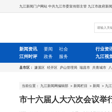
九江新闻门户网站 中共九江市委宣传部主管 九江市政府新
新闻资讯
要闻
社会
行业资
江州时评
政务
服务
九江视
县市区：
濂溪区
经开区
庐山管理局
瑞昌市
共青城市
八
当前位置：
九江新闻网编辑部
>
新闻栏目
>
新闻
>
九江
市十六届人大六次会议举