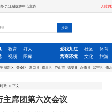
闻办 九江融媒体中心主办
无障碍
讯
教育
好人
爱我九江
社区
体育
觉
视频
图库
营商环境
文化
旅游
里湖新区
柴桑区
湖口县
都昌县
庐山市
德安县
永修县
武宁县
修
时政
>
正文
行主席团第六次会议