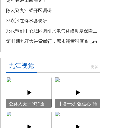
教育专题党课
史可在庐山西海调研
陈云到九江经开区调研
邓永翔在修水县调研
邓永翔到中心城区调研水电气迎峰度夏保障工
作
第41期九江大讲堂举行，邓永翔黄强廖奇志占
勇出席
九江视觉
公路人无惧“烤”验
【增干劲 强信心 稳
守护畅安旅途
预期】赏古风游
船 享清凉之旅