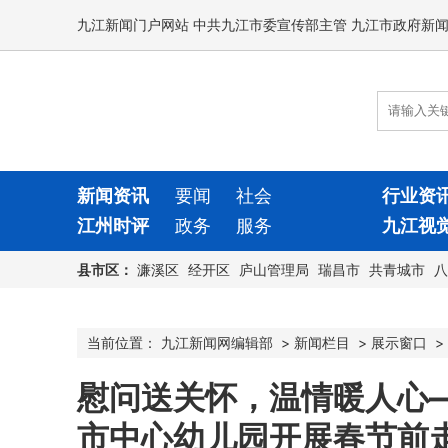
九江新闻门户网站 中共九江市委宣传部主管 九江市政府新
新闻资讯
要闻
社会
行业资
江州时评
政务
服务
九江视
县市区：
濂溪区
经开区
庐山管理局
瑞昌市
共青城市
八
当前位置：
九江新闻网编辑部
>
新闻栏目
>
展示窗口
>
慰问送关怀，温情暖人心
市中心幼儿园开展春节前