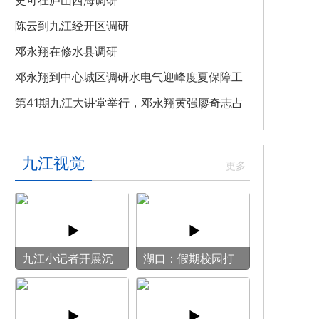
教育专题党课
史可在庐山西海调研
陈云到九江经开区调研
邓永翔在修水县调研
邓永翔到中心城区调研水电气迎峰度夏保障工
作
第41期九江大讲堂举行，邓永翔黄强廖奇志占
勇出席
九江视觉
九江小记者开展沉
湖口：假期校园打
浸式媒介实训
开“方便门” 群众
乐享“健身圈”