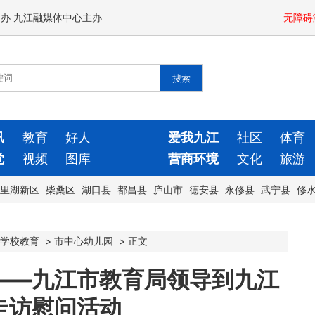
闻办 九江融媒体中心主办
无障碍
讯
教育
好人
爱我九江
社区
体育
觉
视频
图库
营商环境
文化
旅游
里湖新区
柴桑区
湖口县
都昌县
庐山市
德安县
永修县
武宁县
修
学校教育
>
市中心幼儿园
>
正文
——九江市教育局领导到九江
走访慰问活动