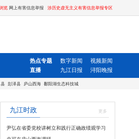
浏览
网上有害信息举报
涉历史虚无主义有害信息举报专区
热点专题
数字新闻
视频新闻
直播
九江日报
浔阳晚报
水县
彭泽县
庐山西海
鄱阳湖生态科技城
九江时政
尹弘在省委党校讲树立和践行正确政绩观学习