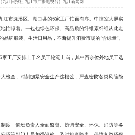
（九江日报社 九江市广播电视台）九江新闻网
九江市濂溪区、湖口县的5家工厂忙而有序。中控室大屏实
紊地忙碌着。一包包绿色环保、高品质的纤维素纤维从此走
的品牌服装、生活日用品，不断提升消费市场的“含绿量”。
5家工厂安排上千名员工轮流上岗，其中百余位外地员工选
全大检查，时刻绷紧安全生产这根弦，严查密防各类风险隐
理制度，值班负责人全面监督、协调安全、环保、消防等各
、安环等部门人员加强巡检，及时排查隐患，保障各类环保