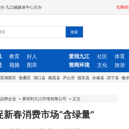
闻办 九江融媒体中心主办
无障碍
讯
教育
好人
爱我九江
社区
体育
觉
视频
图库
营商环境
文化
旅游
里湖新区
柴桑区
湖口县
都昌县
庐山市
德安县
永修县
武宁县
修
品牌企业
>
赛得利九江纤维有限公司
>
正文
新春消费市场“含绿量”