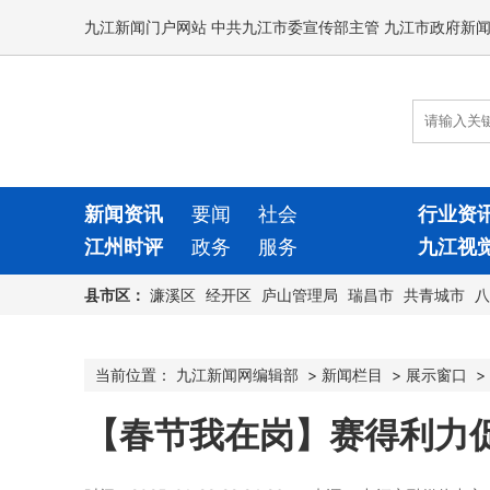
九江新闻门户网站 中共九江市委宣传部主管 九江市政府新
新闻资讯
要闻
社会
行业资
江州时评
政务
服务
九江视
县市区：
濂溪区
经开区
庐山管理局
瑞昌市
共青城市
八
当前位置：
九江新闻网编辑部
>
新闻栏目
>
展示窗口
>
【春节我在岗】赛得利力促