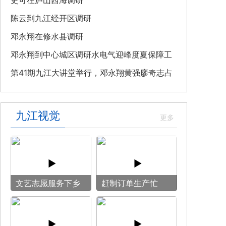
教育专题党课
史可在庐山西海调研
陈云到九江经开区调研
邓永翔在修水县调研
邓永翔到中心城区调研水电气迎峰度夏保障工
作
第41期九江大讲堂举行，邓永翔黄强廖奇志占
勇出席
九江视觉
文艺志愿服务下乡
赶制订单生产忙
用镜头记录乡村笑
脸