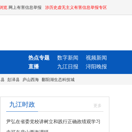
浏览
网上有害信息举报
涉历史虚无主义有害信息举报专区
热点专题
数字新闻
视频新闻
直播
九江日报
浔阳晚报
水县
彭泽县
庐山西海
鄱阳湖生态科技城
九江时政
尹弘在省委党校讲树立和践行正确政绩观学习