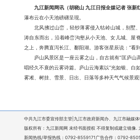
九江新闻网讯（胡晓山 九江日报全媒记者 张新
瀑布云在小天池磅礴呈现。
北风拂过山峦，轻纱薄雾侵入牯岭山城，别墅
涛自东而出，沿着峰峦沟壑从小天池、女儿城、屋
之上，奔腾直泻长江、鄱阳湖。游客张星辰说：“看
庐山风景区是一座云雾之山，自古就有“匡庐山高
唱经久不衰的云雾诗篇。庐山云海素以“光如银、白
雾凇、树挂、雪景、日出、日落等多种天气气候景观
中共九江市委宣传部主管|九江市政府新闻办、九江市融媒体
版权所有：九江新闻网 未经书面授权 不得复制或建立镜像. 九江新闻网 
新闻热线/举报热线：0792-8559171广告合作：0792-8