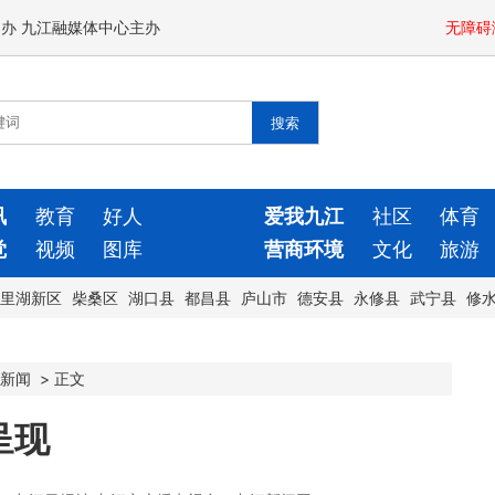
闻办 九江融媒体中心主办
无障碍
讯
教育
好人
爱我九江
社区
体育
觉
视频
图库
营商环境
文化
旅游
里湖新区
柴桑区
湖口县
都昌县
庐山市
德安县
永修县
武宁县
修
新闻
>
正文
呈现