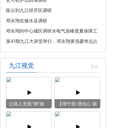
教育专题党课
史可在庐山西海调研
陈云到九江经开区调研
邓永翔在修水县调研
邓永翔到中心城区调研水电气迎峰度夏保障工
作
第41期九江大讲堂举行，邓永翔黄强廖奇志占
勇出席
九江视觉
公路人无惧“烤”验
【增干劲 强信心 稳
守护畅安旅途
预期】赏古风游
船 享清凉之旅