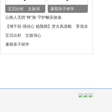
宝贝出村 文脉润
暑期亲子研学
心
公路人无惧“烤”验 守护畅安旅途
【增干劲 强信心 稳预期】赏古风游船 享清凉
之旅
宝贝出村 文脉润心
暑期亲子研学