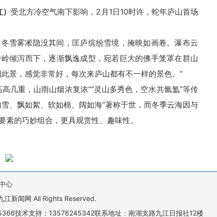
红）
受北方冷空气南下影响，2月1日10时许，蛇年庐山首场
、冬雪雾凇隐没其间，匡庐缤纷雪境，掩映如画卷。瀑布云
脊岭倾泻而下，逐渐飘逸成型，宛若巨大的佛手笼罩在群山
到此景，感觉非常好，每次来庐山都有不一样的景色。”
高几重，山雨山烟浓复浓”“灵山多秀色，空水共氤氲”等传
如雪、飘如絮、软如棉、阔如海”著称于世，而冬季云海因与
要素的巧妙组合，更具观赏性、趣味性。
中心
All Rights Reserved.
505366技术支持：13576245342联系地址：南湖支路九江日报社12楼