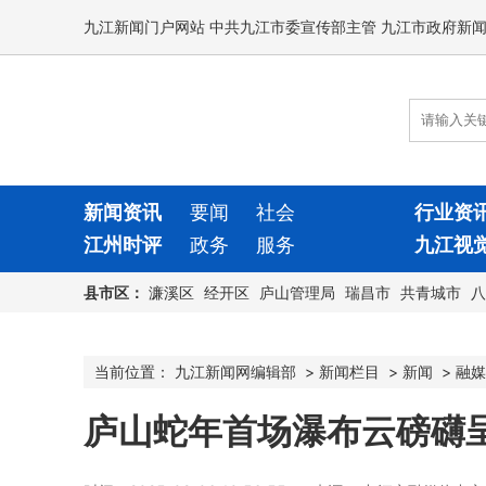
九江新闻门户网站 中共九江市委宣传部主管 九江市政府新
新闻资讯
要闻
社会
行业资
江州时评
政务
服务
九江视
县市区：
濂溪区
经开区
庐山管理局
瑞昌市
共青城市
八
当前位置：
九江新闻网编辑部
>
新闻栏目
>
新闻
>
融媒
庐山蛇年首场瀑布云磅礴