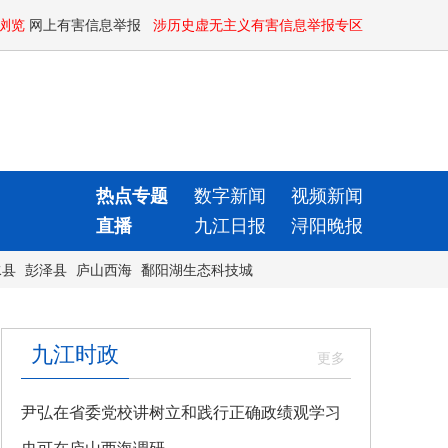
浏览
网上有害信息举报
涉历史虚无主义有害信息举报专区
热点专题
数字新闻
视频新闻
直播
九江日报
浔阳晚报
水县
彭泽县
庐山西海
鄱阳湖生态科技城
九江时政
尹弘在省委党校讲树立和践行正确政绩观学习