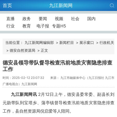
首页
九江新闻网
直播
政务
要闻
视频
社会
国内
行业
教育
电子报
专题H5
当前位置：
九江新闻网编辑部
>
新闻栏目
>
展示窗口
>
行政机关
>
德安自然资源局
>
正文
德安县领导带队督导检查汛前地质灾害隐患排查
工作
时间：2025-02-12 23:07:32
来源： 九江市融媒体中心（九江日报社 九江市
广播电视台）九江新闻网
九江新闻网讯
2月12日上午，德安县委常委、副县长刘
元勋带队到宝塔乡、蒲亭镇督导检查汛前地质灾害隐患排查
工作，县自然资源局倪启爱等人陪同。