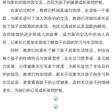
师与家长的面对面交流，共同为孩子的健康成长保驾护航。
在家访过程中，教师们怀揣真诚与热情，走进每一个家
庭，与家长进行了深入而亲切的交流。教师们详细向家长反
馈了孩子在园期间的表现，包括点滴成长以及温暖的瞬间。
这些细微的进步和感人的故事，成为家访交流中的动人音
符，让家长们更加全面地了解孩子在园的学习与生活情况。
同时，教师们向家长了解了孩子居家生活情况，并结合
每个孩子的性格特点与发展需求，从生活习惯养成、多元能
力发展、心理健康关注等多个维度，为家长提供了专业且科
学的指导。教师们特别强调，家长不仅要关注孩子的学习和
生活起居，更要重视孩子的心理健康，及时关注孩子的情绪
变化，为他们的心灵成长保驾护航。