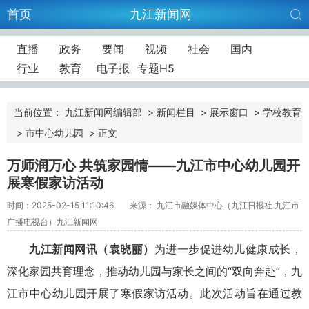
首页
九江新闻网
直播
政务
要闻
视频
社会
国内
行业
教育
电子报
专题H5
当前位置：
九江新闻网编辑部
>
新闻栏目
>
展示窗口
>
学校教育
>
市中心幼儿园
>
正文
万师润万心 共筑家园情——九江市中心幼儿园开
展寒假家访活动
时间：2025-02-15 11:10:46
来源： 九江市融媒体中心（九江日报社 九江市
广播电视台）九江新闻网
九江新闻网讯（袁晓丽）
为进一步促进幼儿健康成长，
深化家园共育理念，推动幼儿园与家长之间的“双向奔赴”，九
江市中心幼儿园开展了寒假家访活动。此次活动旨在通过教