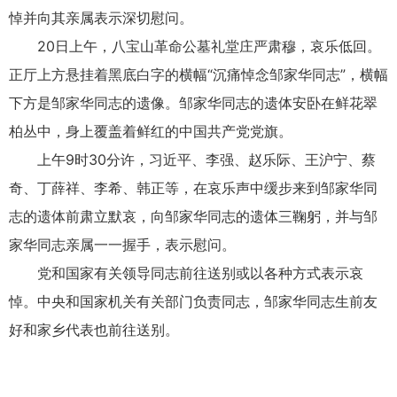
悼并向其亲属表示深切慰问。
20日上午，八宝山革命公墓礼堂庄严肃穆，哀乐低回。
正厅上方悬挂着黑底白字的横幅“沉痛悼念邹家华同志”，横幅
下方是邹家华同志的遗像。邹家华同志的遗体安卧在鲜花翠
柏丛中，身上覆盖着鲜红的中国共产党党旗。
上午9时30分许，习近平、李强、赵乐际、王沪宁、蔡
奇、丁薛祥、李希、韩正等，在哀乐声中缓步来到邹家华同
志的遗体前肃立默哀，向邹家华同志的遗体三鞠躬，并与邹
家华同志亲属一一握手，表示慰问。
党和国家有关领导同志前往送别或以各种方式表示哀
悼。中央和国家机关有关部门负责同志，邹家华同志生前友
好和家乡代表也前往送别。