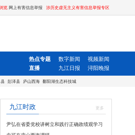
浏览
网上有害信息举报
涉历史虚无主义有害信息举报专区
热点专题
数字新闻
视频新闻
直播
九江日报
浔阳晚报
水县
彭泽县
庐山西海
鄱阳湖生态科技城
九江时政
尹弘在省委党校讲树立和践行正确政绩观学习