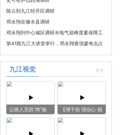
教育专题党课
史可在庐山西海调研
陈云到九江经开区调研
邓永翔在修水县调研
邓永翔到中心城区调研水电气迎峰度夏保障工
作
第41期九江大讲堂举行，邓永翔黄强廖奇志占
勇出席
九江视觉
公路人无惧“烤”验
【增干劲 强信心 稳
守护畅安旅途
预期】赏古风游
船 享清凉之旅