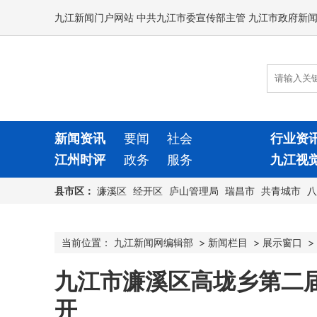
九江新闻门户网站 中共九江市委宣传部主管 九江市政府新
新闻资讯
要闻
社会
行业资
江州时评
政务
服务
九江视
县市区：
濂溪区
经开区
庐山管理局
瑞昌市
共青城市
八
当前位置：
九江新闻网编辑部
>
新闻栏目
>
展示窗口
>
九江市濂溪区高垅乡第二
开