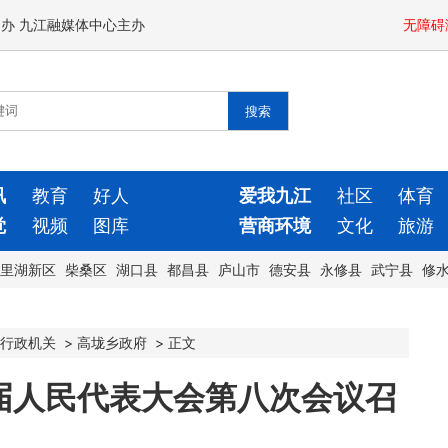
闻办 九江融媒体中心主办
无障碍
讯
教育
好人
爱我九江
社区
体育
觉
视频
图库
营商环境
文化
旅游
里湖新区
柴桑区
湖口县
都昌县
庐山市
德安县
永修县
武宁县
修
行政机关
>
高垅乡政府
>
正文
届人民代表大会第八次会议召