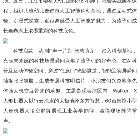
演。近日，九江市委机关幼儿园依托“小脚丫”社会实践园本课
程，组织大班幼儿走进市人工智能科创基地，通过互动式体
验、沉浸式探索，近距离感受人工智能的魅力，为孩子们成
长画卷添上浓墨重彩的科技底色。
科技启蒙，从“哇”声一片到“智慧萌芽”。踏入科创基地，
充满未来感的科技场景瞬间点燃了孩子们的好奇心。在AI科
普及互动体验空间，穿过“任意门”光影隧道，智能迎宾屏瞬间
捕捉张张笑脸，生成专属科技明信片，小朋友们兴奋地争先
体验人机交互带来的乐趣。主题参观表演区内，Walker－X
人形机器人以行云流水的太极演绎东方智慧，60台集控小型
人形机器人悟空群舞展现工业美学韵律，赢得现场阵阵掌
声。