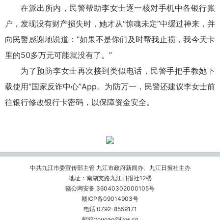
在派出所内，民警帮助李女士逐一核对手机中各银行账
户，发现没有财产损失时，她才从“惊魂未定”中缓过神来，并
向民警感谢地说道：“如果不是你们及时帮我止损，我今天卡
里的50多万元可能就没有了。”
为了预防李女士再次接到类似电话，民警手把手教她下
载使用“国家反诈中心”App。为防万一，民警还建议李女士前
往银行修改银行卡密码，以保障资金安全。
中共九江市委宣传部主管 九江市政府新闻办、九江日报社主办
地址：南湖支路九江日报社12楼
赣公网安备 36040302000105号
赣ICP备09014903号
电话:0792-8559171
邮箱:tougao@jjxw.cn