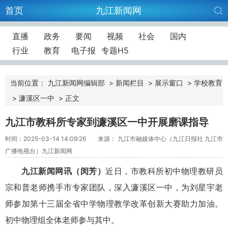
首页
九江新闻网
直播
政务
要闻
视频
社会
国内
行业
教育
电子报
专题H5
当前位置：
九江新闻网编辑部
>
新闻栏目
>
展示窗口
>
学校教育
>
濂溪区一中
>
正文
九江市教科所专家到濂溪区一中开展磨课指导
时间：2025-03-14 14:09:26
来源： 九江市融媒体中心（九江日报社 九江市
广播电视台）九江新闻网
九江新闻网讯（闵芳）
近日，市教科所初中物理教研员
宗和普老师携手市专家团队，深入濂溪区一中，为刘星宇老
师参加第十三届全省中学物理教学改革创新大赛助力加油。
初中物理组全体老师参与其中。