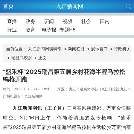
首页
九江新闻网
直播
政务
要闻
视频
社会
国内
行业
教育
电子报
专题H5
当前位置：
九江新闻网编辑部
>
新闻栏目
>
展示窗口
>
行政机关
>
瑞昌武蛟乡
>
正文
“盛禾杯”2025瑞昌第五届乡村花海半程马拉松
鸣枪开跑
时间：2025-03-16 17:33:50
来源： 九江市融媒体中心（九江日报社 九江市
广播电视台）九江新闻网
九江新闻网讯（王子月）
三月春风拂赣鄱，万亩金浪映
晴空。3月16日上午，伴随着清脆的发令枪响，“盛禾
杯”2025瑞昌第五届乡村花海半程马拉松在武蛟乡万亩油菜