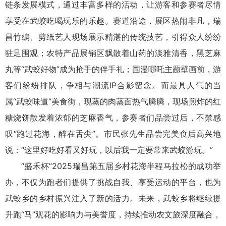
链条发展模式，通过丰富多样的活动，让游客和参赛者尽情
享受在武蛟吃喝玩乐的乐趣。赛道沿途，展区热闹非凡，瑞
昌竹编、剪纸艺人现场展示精湛的传统技艺，引得众人纷纷
驻足围观；农特产品展销区飘散着山药的淡雅清香，黑芝麻
丸等“武蛟好物”成为抢手的伴手礼；国漫哪吒主题壁画前，游
客们纷纷排队，争相与潮流IP合影留念。而最具人气的当
属“武蛟味道”美食街，现蒸的肉蒸面热气腾腾，现场煎炸的红
糖烧饼散发着浓郁的芝麻香气，参赛者们品尝过后，不禁感
叹“跑过花海，醉在舌尖”。市民张先生品尝完美食后高兴地
说：“这里好吃好看又好玩，以后我一定要常来武蛟游玩。”
“盛禾杯”2025瑞昌第五届乡村花海半程马拉松的成功举
办，不仅为跑者们提供了挑战自我、享受运动的平台，也为
武蛟乡的乡村振兴注入了新的活力。未来，武蛟乡将继续提
升跑“马”观花的影响力与美誉度，持续推动农文旅深度融合，