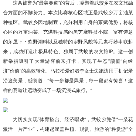
这条被誉为“最美赛道”的背后，凝聚着武蛟乡在农文旅融
合方面的不懈努力。本次比赛核心区域正是武蛟乡万亩油菜
种植区。武蛟乡因地制宜，充分利用自身的禀赋优势，将核
心区的万亩油菜、充满科技感的黑芝麻科技小院、富有诗意
的茅屋下・欢野湖畔以及独特的乡野风貌等元素巧妙串联起
来，成功打造出极具特色、独属于武蛟的农文旅IP。这一创
新举措吸引了大量游客前来打卡，实现了生态“颜值”向经
济“价值”的高效转化。马拉松爱好者李女士边跑边用手机记录
沿途美景，感慨道：“每一步都是风景，每一段都有惊喜！这
样的赛道让运动变成了一场沉浸式旅行。”
为切实实现“体育搭台、经济唱戏”，武蛟乡凭借“一朵花
激活一片产业”，构建起涵盖种植、观赏、旅游的“种赏游”全