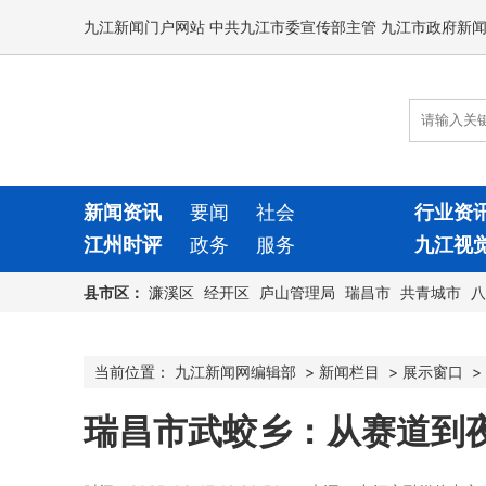
九江新闻门户网站 中共九江市委宣传部主管 九江市政府新
新闻资讯
要闻
社会
行业资
江州时评
政务
服务
九江视
县市区：
濂溪区
经开区
庐山管理局
瑞昌市
共青城市
八
当前位置：
九江新闻网编辑部
>
新闻栏目
>
展示窗口
>
瑞昌市武蛟乡：从赛道到