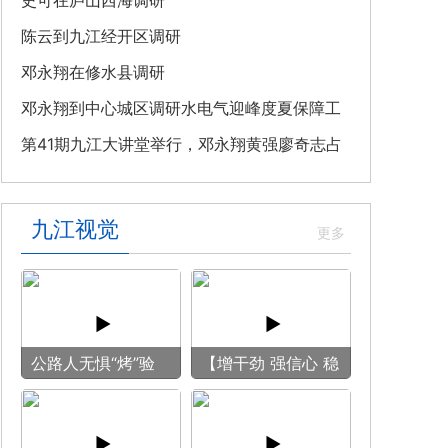
教育专题党课
史可在庐山西海调研
陈云到九江经开区调研
邓永翔在修水县调研
邓永翔到中心城区调研水电气迎峰度夏保障工
作
第41期九江大讲堂举行，邓永翔黄强廖奇志占
勇出席
九江视觉
公路人无惧“烤”验
【增干劲 强信心 稳
守护畅安旅途
预期】赏古风游
船 享清凉之旅