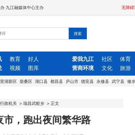
闻办 九江融媒体中心主办
无障碍
讯
教育
好人
爱我九江
社区
体育
觉
视频
图库
营商环境
文化
旅游
里湖新区
柴桑区
湖口县
都昌县
庐山市
德安县
永修县
武宁县
修
行政机关
>
瑞昌武蛟乡
>
正文
夜市，跑出夜间繁华路