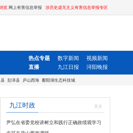
浏览
网上有害信息举报
涉历史虚无主义有害信息举报专区
热点专题
数字新闻
视频新闻
直播
九江日报
浔阳晚报
水县
彭泽县
庐山西海
鄱阳湖生态科技城
九江时政
尹弘在省委党校讲树立和践行正确政绩观学习