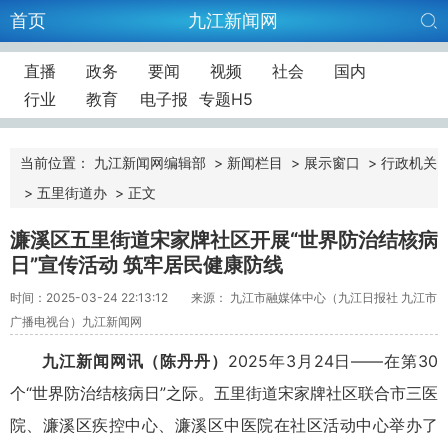
首页
九江新闻网
直播
政务
要闻
视频
社会
国内
行业
教育
电子报
专题H5
当前位置：
九江新闻网编辑部
>
新闻栏目
>
展示窗口
>
行政机关
>
五里街道办
>
正文
濂溪区五里街道宋家牌社区开展“世界防治结核病
日”宣传活动 筑牢居民健康防线
时间：2025-03-24 22:13:12
来源： 九江市融媒体中心（九江日报社 九江市
广播电视台）九江新闻网
九江新闻网讯（陈丹丹）
2025年3月24日——在第30
个“世界防治结核病日”之际。五里街道宋家牌社区联合市三医
院、濂溪区疾控中心、濂溪区中医院在社区活动中心举办了